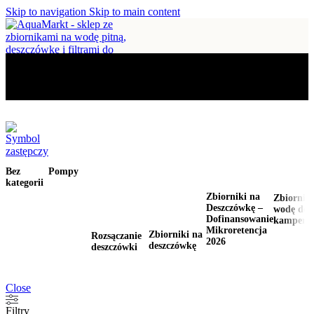
Skip to navigation
Skip to main content
0
Arves
Bez
Pompy
kategorii
Zbiorniki na
Zbiorniki
Deszczówkę –
wodę do
Dofinansowanie
kampera
Mikroretencja
Zbiorniki na
Rozsączanie
2026
deszczówkę
deszczówki
Close
Filtry