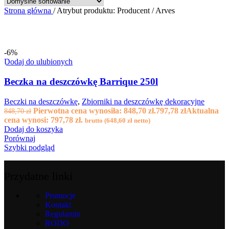
Strona główna
/
Atrybut produktu: Producent
/
Arves
-6%
Dodaj do ulubionych
Beczka na deszczówkę Barrique 250l
Beczki na deszczówkę
,
Zbiorniki na deszczówkę dekoracyjne
Pierwotna cena wynosiła: 848,70 zł.
797,78
zł
Aktualna
848,70
zł
cena wynosi: 797,78 zł.
brutto (
648,60
zł
netto)
Dodaj do koszyka
Porównaj
Szybki podgląd
Przydatne linki
Promocje
Kontakt
Regulamin
RODO