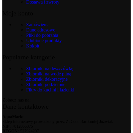
Dostawa i zwroty
Moje konto
Zamówienia
Dane adresowe
Pliki do pobrania
Ulubione produkty
Kokpit
Popularne kategorie
Zbiorniki na deszczówkę
Zbiorniki na wodę pitną
Zbiorniki dekoracyjne
Zbiorniki podziemne
Filtry do kuchni i łazienki
Zobacz nas na:
Dane kontaktowe
AquaMarkt
Sklep internetowy prowadzony przez ZuCode Bartłomiej Jóźwiak
NIP:
7812066375
REGON:
527924207