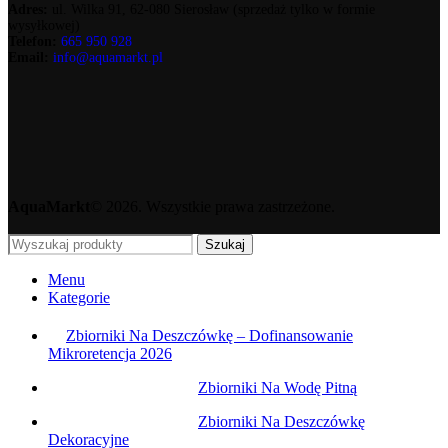
Adres:
ul. Wilka 91, 62-080 Sierosław (sprzedaż tylko w formie
wysyłkowej)
Telefon:
665 950 928
Email:
info@aquamarkt.pl
AquaMarkt
© 2026. Wszystkie prawa zastrzeżone.
Szukaj
Menu
Kategorie
Zbiorniki Na Deszczówkę – Dofinansowanie
Mikroretencja 2026
Zbiorniki Na Wodę Pitną
Zbiorniki Na Deszczówkę
Dekoracyjne