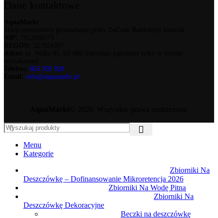
Dane kontaktowe
AquaMarkt
Sklep internetowy prowadzony przez ZuCode Bartłomiej Jóźwiak
NIP:
7812066375
REGON:
527924207
Adres:
ul. Wilka 91, 62-080 Sierosław (sprzedaż tylko w formie
wysyłkowej)
Telefon:
665 950 928
Email:
info@aquamarkt.pl
AquaMarkt
© 2026. Wszystkie prawa zastrzeżone.
Menu
Kategorie
Zbiorniki Na
Deszczówkę – Dofinansowanie Mikroretencja 2026
Zbiorniki Na Wodę Pitną
Zbiorniki Na
Deszczówkę Dekoracyjne
Beczki na deszczówkę