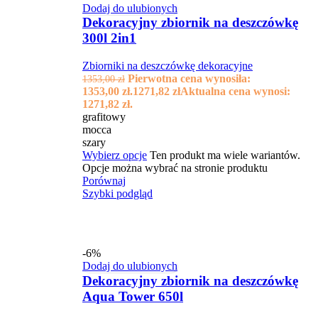
Dodaj do ulubionych
Dekoracyjny zbiornik na deszczówkę
300l 2in1
Zbiorniki na deszczówkę dekoracyjne
Pierwotna cena wynosiła:
1353,00
zł
1353,00 zł.
1271,82
zł
Aktualna cena wynosi:
1271,82 zł.
grafitowy
mocca
szary
Wybierz opcje
Ten produkt ma wiele wariantów.
Opcje można wybrać na stronie produktu
Porównaj
Szybki podgląd
-6%
Dodaj do ulubionych
Dekoracyjny zbiornik na deszczówkę
Aqua Tower 650l