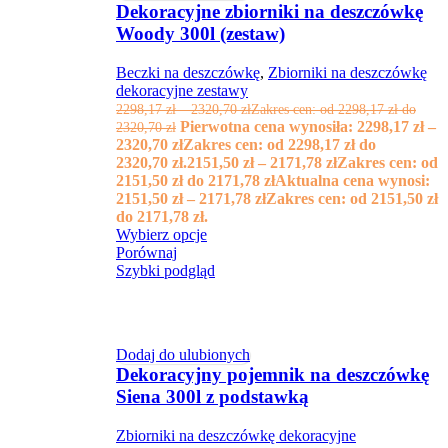
Dekoracyjne zbiorniki na deszczówkę
Woody 300l (zestaw)
Beczki na deszczówkę
,
Zbiorniki na deszczówkę
dekoracyjne zestawy
2298,17
zł
–
2320,70
zł
Zakres cen: od 2298,17 zł do
Pierwotna cena wynosiła: 2298,17 zł –
2320,70 zł
2320,70 złZakres cen: od 2298,17 zł do
2320,70 zł.
2151,50
zł
–
2171,78
zł
Zakres cen: od
2151,50 zł do 2171,78 zł
Aktualna cena wynosi:
2151,50 zł – 2171,78 złZakres cen: od 2151,50 zł
do 2171,78 zł.
Wybierz opcje
Porównaj
Szybki podgląd
Dodaj do ulubionych
Dekoracyjny pojemnik na deszczówkę
Siena 300l z podstawką
Zbiorniki na deszczówkę dekoracyjne