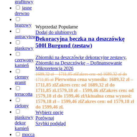
grafitowy
jasne
drewno
brązowy
Wyprzedaż
Popularne
Dodaj do ulubionych
antracytowy
Dekoracyjna beczka na deszczówkę
500l Burgund (zestaw)
piaskowy
Zbiorniki na deszczówkę dekoracyjne zestawy
,
czerwony
Zbiorniki na Deszczówkę – Dofinansowanie
kamień
Mikroretencja 2026
1689,32
zł
–
1711,85
zł
Zakres cen: od 1689,32 zł do
ciemny
Pierwotna cena wynosiła: 1689,32 zł –
1711,85 zł
granit
1711,85 złZakres cen: od 1689,32 zł do
1711,85 zł.
1579,18
zł
–
1599,46
zł
Zakres cen: od
terracotta
1579,18 zł do 1599,46 zł
Aktualna cena wynosi:
1579,18 zł – 1599,46 złZakres cen: od 1579,18 zł
zielony
do 1599,46 zł.
Wybierz opcje
piaskowy
Porównaj
dekor
Szybki podgląd
kamień
mocca