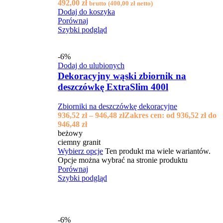
492,00
zł
brutto (
400,00
zł
netto)
Dodaj do koszyka
Porównaj
Szybki podgląd
-6%
Dodaj do ulubionych
Dekoracyjny wąski zbiornik na
deszczówkę ExtraSlim 400l
Zbiorniki na deszczówkę dekoracyjne
936,52
zł
–
946,48
zł
Zakres cen: od 936,52 zł do
946,48 zł
beżowy
ciemny granit
Wybierz opcje
Ten produkt ma wiele wariantów.
Opcje można wybrać na stronie produktu
Porównaj
Szybki podgląd
-6%