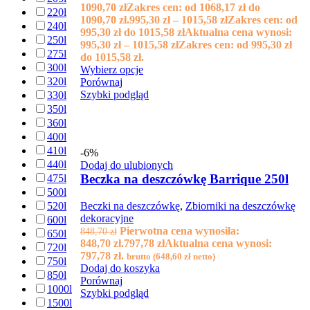
1090,70 złZakres cen: od 1068,17 zł do
220l
1090,70 zł.
995,30
zł
–
1015,58
zł
Zakres cen: od
240l
995,30 zł do 1015,58 zł
Aktualna cena wynosi:
250l
995,30 zł – 1015,58 złZakres cen: od 995,30 zł
275l
do 1015,58 zł.
300l
Wybierz opcje
320l
Porównaj
Szybki podgląd
330l
350l
360l
400l
410l
-6%
440l
Dodaj do ulubionych
Beczka na deszczówkę Barrique 250l
475l
500l
Beczki na deszczówkę
,
Zbiorniki na deszczówkę
520l
dekoracyjne
600l
Pierwotna cena wynosiła:
848,70
zł
650l
848,70 zł.
797,78
zł
Aktualna cena wynosi:
720l
797,78 zł.
brutto (
648,60
zł
netto)
750l
Dodaj do koszyka
850l
Porównaj
1000l
Szybki podgląd
1500l