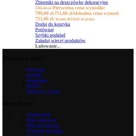
Zbiorniki na deszczówkę dekoracyjne
Pierwotna cena wynosiła:
799,00
zł
799,00 zł.
751,06
zł
Aktualna cena wynosi:
751,06 zł.
brutto (
610,62
zł
netto)
Dodaj do koszyka
Porównaj
Szybki podgląd
Załaduj więcej produktów
Ładowanie...
Przydatne linki
Promocje
Kontakt
Regulamin
RODO
Dostawa i zwroty
Moje konto
Zamówienia
Dane adresowe
Pliki do pobrania
Ulubione produkty