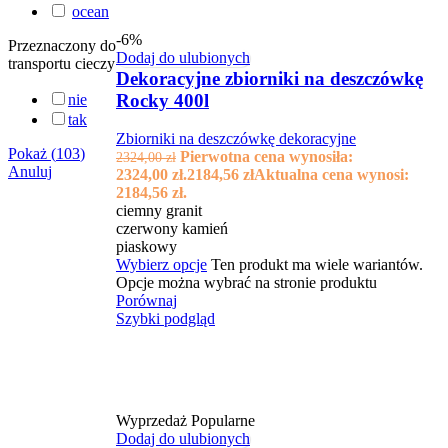
ocean
-6%
Przeznaczony do
Dodaj do ulubionych
transportu cieczy
Dekoracyjne zbiorniki na deszczówkę
Rocky 400l
nie
tak
Zbiorniki na deszczówkę dekoracyjne
Pokaż
(
103
)
Pierwotna cena wynosiła:
2324,00
zł
Anuluj
2324,00 zł.
2184,56
zł
Aktualna cena wynosi:
2184,56 zł.
ciemny granit
czerwony kamień
piaskowy
Wybierz opcje
Ten produkt ma wiele wariantów.
Opcje można wybrać na stronie produktu
Porównaj
Szybki podgląd
Wyprzedaż
Popularne
Dodaj do ulubionych