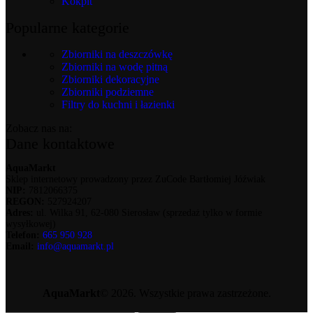
Kokpit
Popularne kategorie
Zbiorniki na deszczówkę
Zbiorniki na wodę pitną
Zbiorniki dekoracyjne
Zbiorniki podziemne
Filtry do kuchni i łazienki
Zobacz nas na:
Dane kontaktowe
AquaMarkt
Sklep internetowy prowadzony przez ZuCode Bartłomiej Jóźwiak
NIP:
7812066375
REGON:
527924207
Adres:
ul. Wilka 91, 62-080 Sierosław (sprzedaż tylko w formie
wysyłkowej)
Telefon:
665 950 928
Email:
info@aquamarkt.pl
AquaMarkt
© 2026. Wszystkie prawa zastrzeżone.