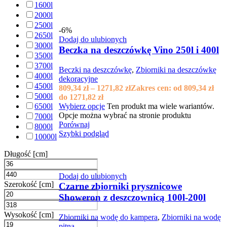
1600l
2000l
2500l
-6%
2650l
Dodaj do ulubionych
3000l
Beczka na deszczówkę Vino 250l i 400l
3500l
3700l
Beczki na deszczówkę
,
Zbiorniki na deszczówkę
4000l
dekoracyjne
4500l
809,34
zł
–
1271,82
zł
Zakres cen: od 809,34 zł
5000l
do 1271,82 zł
Wybierz opcje
Ten produkt ma wiele wariantów.
6500l
Opcje można wybrać na stronie produktu
7000l
Porównaj
8000l
Szybki podgląd
10000l
Długość [cm]
Dodaj do ulubionych
Szerokość [cm]
Czarne zbiorniki prysznicowe
Showeron z deszczownicą 100l-200l
Wysokość [cm]
Zbiorniki na wodę do kampera
,
Zbiorniki na wodę
pitną