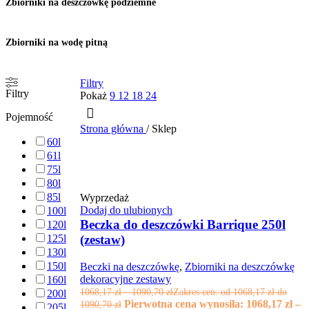
Zbiorniki na deszczówkę podziemne
Zbiorniki na wodę pitną
Filtry
Filtry
Pokaż
9
12
18
24
Pojemność
Strona główna
/
Sklep
60l
61l
75l
80l
85l
Wyprzedaż
Dodaj do ulubionych
100l
Beczka do deszczówki Barrique 250l
120l
(zestaw)
125l
130l
150l
Beczki na deszczówkę
,
Zbiorniki na deszczówkę
dekoracyjne zestawy
160l
1068,17
zł
–
1090,70
zł
Zakres cen: od 1068,17 zł do
200l
Pierwotna cena wynosiła: 1068,17 zł –
1090,70 zł
205l