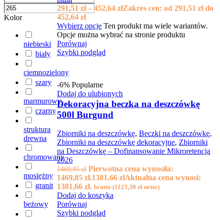
291,51
zł
–
452,64
zł
Zakres cen: od 291,51 zł do
452,64 zł
Kolor
Wybierz opcje
Ten produkt ma wiele wariantów.
Opcje można wybrać na stronie produktu
Porównaj
niebieski
Szybki podgląd
biały
ciemnozielony
szary
-6%
Popularne
Dodaj do ulubionych
marmurowy
Dekoracyjna beczka na deszczówkę
czarny
500l Burgund
struktura
Zbiorniki na deszczówkę
,
Beczki na deszczówkę
,
drewna
Zbiorniki na deszczówkę dekoracyjne
,
Zbiorniki
na Deszczówkę – Dofinansowanie Mikroretencja
chromowany
2026
Pierwotna cena wynosiła:
1469,85
zł
mosiężny
1469,85 zł.
1381,66
zł
Aktualna cena wynosi:
granit
1381,66 zł.
brutto (
1123,30
zł
netto)
Dodaj do koszyka
beżowy
Porównaj
Szybki podgląd