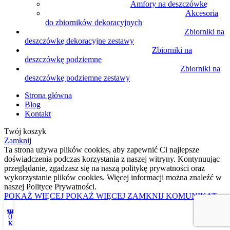
Amfory na deszczówkę
Akcesoria
do zbiorników dekoracyjnych
Zbiorniki na
deszczówkę dekoracyjne zestawy
Zbiorniki na
deszczówkę podziemne
Zbiorniki na
deszczówkę podziemne zestawy
Strona główna
Blog
Kontakt
Twój koszyk
Zamknij
Ta strona używa plików cookies, aby zapewnić Ci najlepsze
doświadczenia podczas korzystania z naszej witryny. Kontynuując
przeglądanie, zgadzasz się na naszą politykę prywatności oraz
wykorzystanie plików cookies. Więcej informacji można znaleźć w
naszej Polityce Prywatności.
POKAŻ WIĘCEJ
POKAŻ WIĘCEJ
ZAMKNIJ KOMUNIKAT
Sklep
Ulubione produkty
Moje konto
0
Koszyk