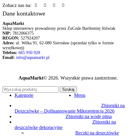
Zobacz nas na:
Dane kontaktowe
AquaMarkt
Sklep internetowy prowadzony przez ZuCode Bartłomiej Jóźwiak
NIP:
7812066375
REGON:
527924207
Adres:
ul. Wilka 91, 62-080 Sierosław (sprzedaż tylko w formie
wysyłkowej)
Telefon:
665 950 928
Email:
info@aquamarkt.pl
AquaMarkt
© 2026. Wszystkie prawa zastrzeżone.
Szukaj
Kategorie
Menu
Zbiorniki na
Deszczówkę – Dofinansowanie Mikroretencja 2026
Zbiorniki na wodę pitną
Zbiorniki na
deszczówkę dekoracyjne
Beczki na deszczówkę