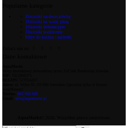
Popularne kategorie
Zbiorniki na deszczówkę
Zbiorniki na wodę pitną
Zbiorniki dekoracyjne
Zbiorniki podziemne
Filtry do kuchni i łazienki
Zobacz nas na:
Dane kontaktowe
AquaMarkt
Sklep internetowy prowadzony przez ZuCode Bartłomiej Jóźwiak
NIP:
7812066375
REGON:
527924207
Adres:
ul. Wilka 91, 62-080 Sierosław (sprzedaż tylko w formie
wysyłkowej)
Telefon:
665 950 928
Email:
info@aquamarkt.pl
AquaMarkt
© 2026. Wszystkie prawa zastrzeżone.