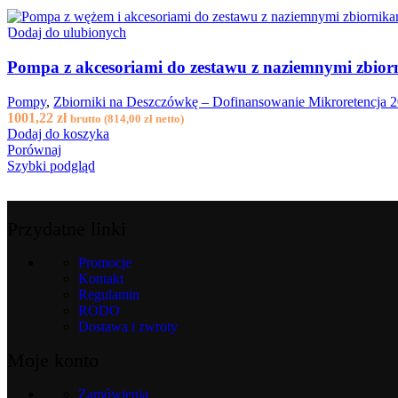
Dodaj do ulubionych
Pompa z akcesoriami do zestawu z naziemnymi zbior
Pompy
,
Zbiorniki na Deszczówkę – Dofinansowanie Mikroretencja 
1001,22
zł
brutto (
814,00
zł
netto)
Dodaj do koszyka
Porównaj
Szybki podgląd
Przydatne linki
Promocje
Kontakt
Regulamin
RODO
Dostawa i zwroty
Moje konto
Zamówienia