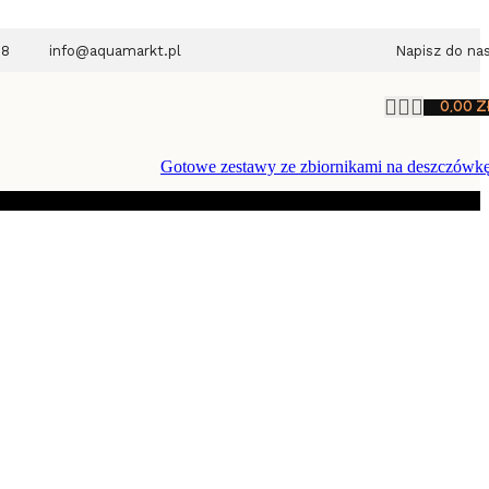
28
info@aquamarkt.pl
Napisz do na
0,00
Z
Gotowe zestawy ze zbiornikami na deszczówk