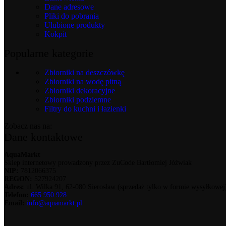
Dane adresowe
Pliki do pobrania
Ulubione produkty
Kokpit
Popularne kategorie
Zbiorniki na deszczówkę
Zbiorniki na wodę pitną
Zbiorniki dekoracyjne
Zbiorniki podziemne
Filtry do kuchni i łazienki
Zobacz nas na:
Dane kontaktowe
AquaMarkt
Sklep internetowy prowadzony przez ZuCode Bartłomiej Jóźwiak
NIP:
7812066375
REGON:
527924207
Adres:
ul. Wilka 91, 62-080 Sierosław (sprzedaż tylko w formie wysyłkowej
Telefon:
665 950 928
Email:
info@aquamarkt.pl