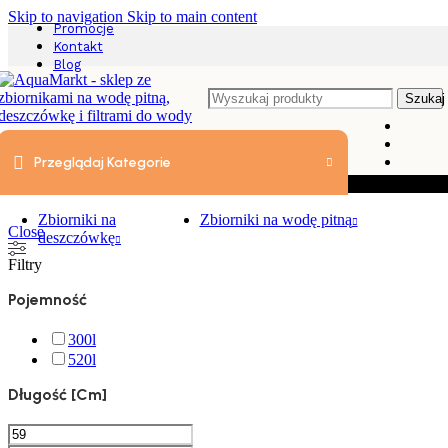
Skip to navigation
Skip to main content
Promocje
Kontakt
Blog
Szukaj
Przeglądaj Kategorie
Pompy
Zbiorniki na
Zbiorniki na wodę pitną
Close
deszczówkę
Filtry
Pojemność
300l
520l
Długość [cm]