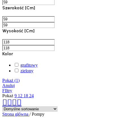
Szerokość [cm]
Wysokość [cm]
Kolor
grafitowy
zielony
Pokaż
(
1
)
Anuluj
FIltry
Pokaż
9
12
18
24
Strona główna
/
Pompy