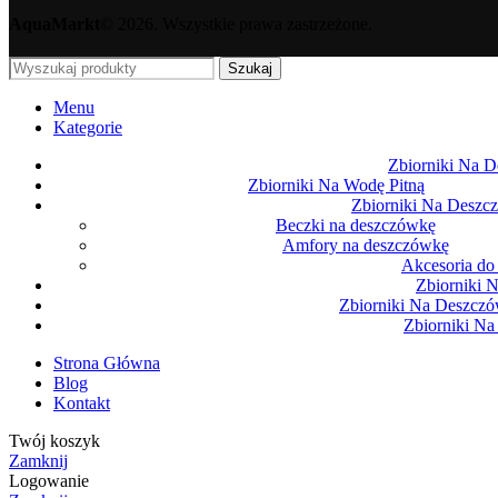
AquaMarkt
© 2026. Wszystkie prawa zastrzeżone.
Szukaj
Menu
Kategorie
Zbiorniki Na D
Zbiorniki Na Wodę Pitną
Zbiorniki Na Deszc
Beczki na deszczówkę
Amfory na deszczówkę
Akcesoria do
Zbiorniki 
Zbiorniki Na Deszcz
Zbiorniki N
Strona Główna
Blog
Kontakt
Twój koszyk
Zamknij
Logowanie