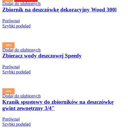
Dodaj do ulubionych
Zbiornik na deszczówkę dekoracyjny Wood 300l
Porównaj
Szybki podgląd
-10%
Dodaj do ulubionych
Zbieracz wody deszczowej Speedy
Porównaj
Szybki podgląd
-10%
Dodaj do ulubionych
Kranik spustowy do zbiorników na deszczówkę
gwint zewnętrzny 3/4″
Porównaj
Szybki podgląd