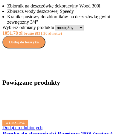
Zbiornik na deszczówkę dekoracyjny Wood 300l
Zbieracz wody deszczowej Speedy
Kranik spustowy do zbiorników na deszczówkę gwint
zewnętrzny 3/4"
Wybierz odmiany produktu
1051,78
zł
brutto (
831,30
zł
netto)
Dodaj do koszyka
Powiązane produkty
WYPRZEDAŻ
Dodaj do ulubionych
Beczka do deszczówki Barrique 250l (zestaw)