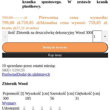
kranika spustowego. W zestawie kranik
plastikowy.
Pierwotna cena wynosiła:
799,00
zł
799,00 zł.
759,05
zł
Aktualna cena wynosi: 759,05 zł.
brutto (
617,11
zł
netto)
ilość Zbiornik na deszczówkę dekoracyjny Wood 300l
-
+
Dodaj do koszyka
Kup teraz
10
sprzedano przez ostatni miesiąc
SKU:
02902B
Porównaj
Dodaj do ulubionych
Zbiornik Wood
Pojemność [l]
Wysokość [cm]
Szerokość [cm]
Głębokość [cm]
300
185
56
31
Wymiary
Udostępnij: