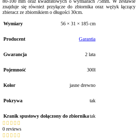
80-100 mm oraz kwadratowych o wymiarach 75mm. W zestawie
znajduje się również przyłącze do zbiornika oraz wężyk łączący
zbieracz ze zbiornikiem o długości 30cm.
Wymiary
56 × 31 × 185 cm
Producent
Garantia
Gwarancja
2 lata
Pojemność
300l
Kolor
jasne drewno
Pokrywa
tak
Kranik spustowy dołączony do zbiornika
tak
0 reviews