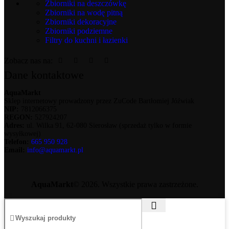
Zbiorniki na deszczówkę
Zbiorniki na wodę pitną
Zbiorniki dekoracyjne
Zbiorniki podziemne
Filtry do kuchni i łazienki
Zobacz nas na:
Dane kontaktowe
AquaMarkt
Sklep internetowy prowadzony przez ZuCode Bartłomiej Jóźwiak
NIP:
7812066375
REGON:
527924207
Adres:
ul. Wilka 91, 62-080 Sierosław (sprzedaż tylko w formie
wysyłkowej)
Telefon:
665 950 928
Email:
info@aquamarkt.pl
AquaMarkt
© 2026. Wszystkie prawa zastrzeżone.