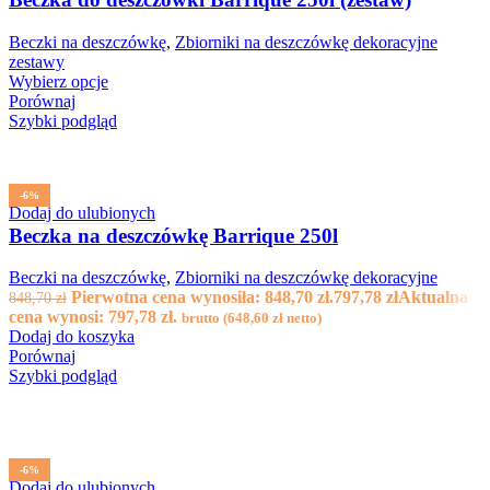
Beczki na deszczówkę
,
Zbiorniki na deszczówkę dekoracyjne
zestawy
Wybierz opcje
Porównaj
Szybki podgląd
-6%
Dodaj do ulubionych
Beczka na deszczówkę Barrique 250l
Beczki na deszczówkę
,
Zbiorniki na deszczówkę dekoracyjne
Pierwotna cena wynosiła: 848,70 zł.
797,78
zł
Aktualna
848,70
zł
cena wynosi: 797,78 zł.
brutto (
648,60
zł
netto)
Dodaj do koszyka
Porównaj
Szybki podgląd
-6%
Dodaj do ulubionych