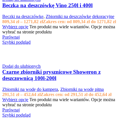
Beczka na deszczówkę Vino 250l i 400l
Beczki na deszczówkę
,
Zbiorniki na deszczówkę dekoracyjne
809,34
zł
–
1271,82
zł
Zakres cen: od 809,34 zł do 1271,82 zł
Wybierz opcje
Ten produkt ma wiele wariantów. Opcje można
wybrać na stronie produktu
Porównaj
Szybki podgląd
Dodaj do ulubionych
Czarne zbiorniki prysznicowe Showeron z
deszczownicą 100l-200l
Zbiorniki na wodę do kampera
,
Zbiorniki na wodę pitną
291,51
zł
–
452,64
zł
Zakres cen: od 291,51 zł do 452,64 zł
Wybierz opcje
Ten produkt ma wiele wariantów. Opcje można
wybrać na stronie produktu
Porównaj
Szybki podgląd