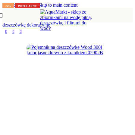
Skip to navigation
Skip to main content
-5%
POPULARNE
Strona główna
/
Zbiorniki na deszczówkę
/
Zbiorniki na
deszczówkę dekoracyjne