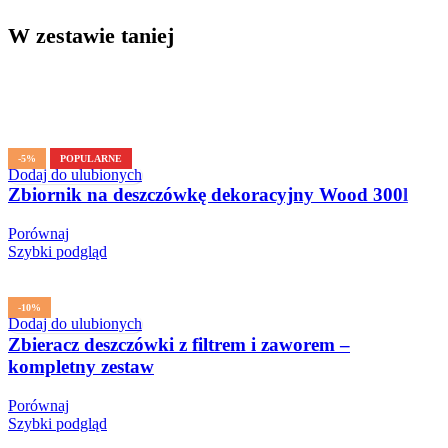
W zestawie taniej
-5%
POPULARNE
Dodaj do ulubionych
Zbiornik na deszczówkę dekoracyjny Wood 300l
Porównaj
Szybki podgląd
-10%
Dodaj do ulubionych
Zbieracz deszczówki z filtrem i zaworem –
kompletny zestaw
Porównaj
Szybki podgląd