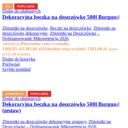
-6%
POPULARNE
Dodaj do ulubionych
Dekoracyjna beczka na deszczówkę 500l Burgund
Zbiorniki na deszczówkę
,
Beczki na deszczówkę
,
Zbiorniki na
deszczówkę dekoracyjne
,
Zbiorniki na Deszczówkę –
Dofinansowanie Mikroretencja 2026
Pierwotna cena wynosiła:
1469,85
zł
1469,85 zł.
1381,66
zł
Aktualna cena wynosi: 1381,66 zł.
brutto
(
1123,30
zł
netto)
Dodaj do koszyka
Porównaj
Szybki podgląd
WYPRZEDAŻ
POPULARNE
Dodaj do ulubionych
Dekoracyjna beczka na deszczówkę 500l Burgund
(zestaw)
Zbiorniki na deszczówkę dekoracyjne zestawy
,
Zbiorniki na
Deszczówkę – Dofinansowanie Mikroretencja 2026