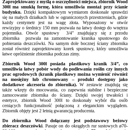
Zaprojektowany z myślą o oszczędności miejsca, zbiornik Wood
300l ma smukłą formę, która umożliwia montaż przy ścianie
budynku.
Dzięki kompaktowym wymiarom doskonale sprawdzi
się na małych działkach lub w ograniczonych przestrzeniach, gdzie
każdy centymetr jest na wagę złota. Wyposażony w otwór
rewizyjny o średnicy 150 mm pozwala na łatwy dostęp do wnętrza
pojemnika. Otwór spustowy 3/4″ znajdujący się z przodu
zbiornika pozwala na zamontowanie kranika spustowego do
pobierania deszczówki. Na samym dole bocznej ściany zbiornika
został również zaprojektowany korek spustowy, który umożliwia
łatwe opróżnienie zbiornika podczas zimy.
Zbiornik Wood 300l posiada plastikowy kranik 3/4”, co
umożliwia łatwy pobór wody do podlewania roślin czy innych
prac ogrodowych (kranik plastikowy można wymienić również
na mosiężny lub chromowany – produkt dostępny jako
dodatkowe akcesoria do zbiornika).
W zestawie znajdują się
także wkręty do mocowania, co zapewnia stabilne i bezpieczne
zamocowanie zbiornika do ściany. Dzięki swojej trwałości i
estetyce, zbiornik Wood 300l to doskonały wybór dla osób
ceniących funkcjonalność połączoną z eleganckim wyglądem.
Zbiornik objęty jest 2 letnią gwarancją producenta.
Do zbiornika Wood dołączany jest podstawowy beżowy
zbieracz deszczówki
. Pasuje on do okrągłych rur sustowych ø70-