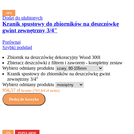
-10%
Dodaj do ulubionych
Kranik spustowy do zbiorników na deszczówkę
gwint zewnętrzny 3/4″
Porównaj
Szybki podgląd
Zbiornik na deszczówkę dekoracyjny Wood 300l
Zbieracz deszczówki z filtrem i zaworem - kompletny zestaw
Wybierz odmiany produktu
Kranik spustowy do zbiorników na deszczówkę gwint
zewnętrzny 3/4"
Wybierz odmiany produktu
956,57
zł
brutto (
761,64
zł
netto)
Dodaj do koszyka
-5%
POPULARNE