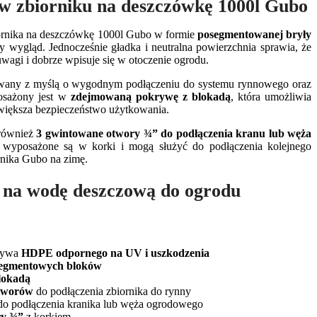
 w zbiorniku na deszczówkę 1000l Gubo
iornika na deszczówkę 1000l Gubo w formie
posegmentowanej bryły
 wygląd. Jednocześnie gładka i neutralna powierzchnia sprawia, że
uwagi i dobrze wpisuje się w otoczenie ogrodu.
wany z myślą o wygodnym podłączeniu do systemu rynnowego oraz
osażony jest w
zdejmowaną pokrywę z blokadą
, która umożliwia
zwiększa bezpieczeństwo użytkowania.
 również
3 gwintowane otwory ¾” do podłączenia kranu lub węża
wyposażone są w korki i mogą służyć do podłączenia kolejnego
rnika Gubo na zimę.
k na wodę deszczową do ogrodu
rzywa
HDPE odpornego na UV i uszkodzenia
egmentowych bloków
lokadą
otworów
do podłączenia zbiornika do rynny
o podłączenia kranika lub węża ogrodowego
ry ¾”
z korkiem