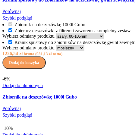
Porównaj
Szybki podgląd
Zbiornik na deszczówkę 1000l Gubo
Zbieracz deszczówki z filtrem i zaworem - kompletny zestaw
Wybierz odmiany produktu
Kranik spustowy do zbiorników na deszczówkę gwint zewnętr
Wybierz odmiany produktu
1226,54
zł
brutto (
981,13
zł
netto)
Dodaj do koszyka
-6%
Dodaj do ulubionych
Zbiornik na deszczówkę 1000l Gubo
Porównaj
Szybki podgląd
-10%
Dodaj do ulubionych