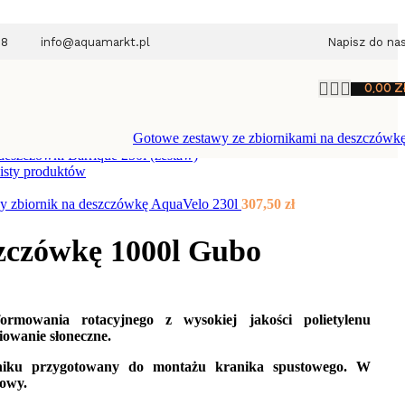
28
info@aquamarkt.pl
Napisz do na
0,00
Z
Gotowe zestawy ze zbiornikami na deszczówk
deszczówki Barrique 250l (zestaw)
listy produktów
y zbiornik na deszczówkę AquaVelo 230l
307,50
zł
szczówkę 1000l Gubo
mowania rotacyjnego z wysokiej jakości polietylenu
owanie słoneczne.
niku przygotowany do montażu kranika spustowego. W
kowy.