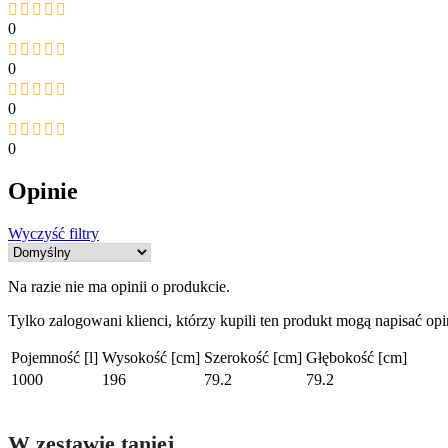
0
0
0
0
Opinie
Wyczyść filtry
Na razie nie ma opinii o produkcie.
Tylko zalogowani klienci, którzy kupili ten produkt mogą napisać opi
Pojemność [l]
Wysokość [cm]
Szerokość [cm]
Głębokość [cm]
1000
196
79.2
79.2
W zestawie taniej