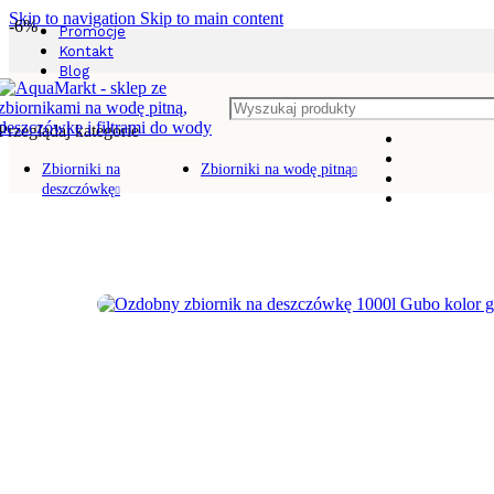
Skip to navigation
Skip to main content
-6%
Promocje
Kontakt
Blog
Przeglądaj kategorie
Strona główna
/
Zbiorniki na deszczówkę
/
Zbiorniki na deszczówkę
Zbiorniki na
Zbiorniki na wodę pitną
deszczówkę