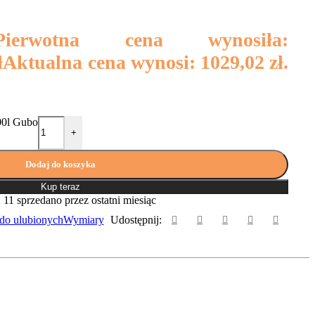
Pierwotna cena wynosiła:
ł
Aktualna cena wynosi: 1029,02 zł.
00l Gubo
+
Dodaj do koszyka
Kup teraz
11
sprzedano przez ostatni miesiąc
do ulubionych
Wymiary
Udostępnij: