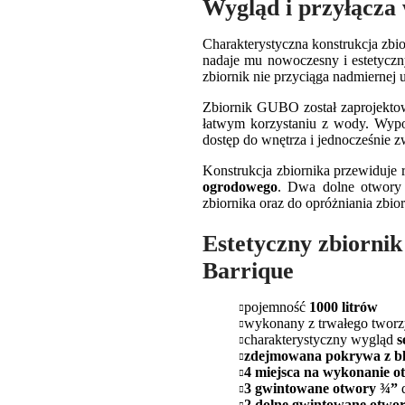
Wygląd i przyłącza
Charakterystyczna konstrukcja zb
nadaje mu nowoczesny i estetyczny
zbiornik nie przyciąga nadmiernej 
Zbiornik GUBO został zaprojekto
łatwym korzystaniu z wody. Wyp
dostęp do wnętrza i jednocześnie 
Konstrukcja zbiornika przewiduje
ogrodowego
. Dwa dolne otwory 
zbiornika oraz do opróżniania zbio
Estetyczny zbiorni
Barrique
pojemność
1000 litrów
wykonany z trwałego two
charakterystyczny wygląd
s
zdejmowana pokrywa z b
4 miejsca na wykonanie 
3 gwintowane otwory ¾”
d
2 dolne gwintowane otwo