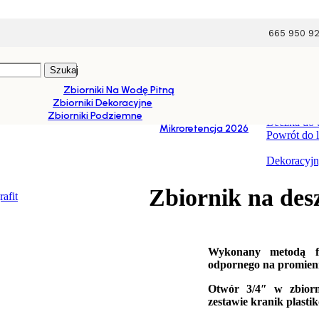
665 950 9
Szukaj
Zbiorniki Na Wodę Pitną
Zbiorniki Dekoracyjne
 dekoracyjne
/
Zbiornik na deszczówkę 1000l Gubo
Zbiorniki Podziemne
Beczka do 
Mikroretencja 2026
Powrót do 
Dekoracyjn
Zbiornik na de
Wykonany metodą for
odpornego na promieni
Otwór 3/4″ w zbior
zestawie kranik plasti