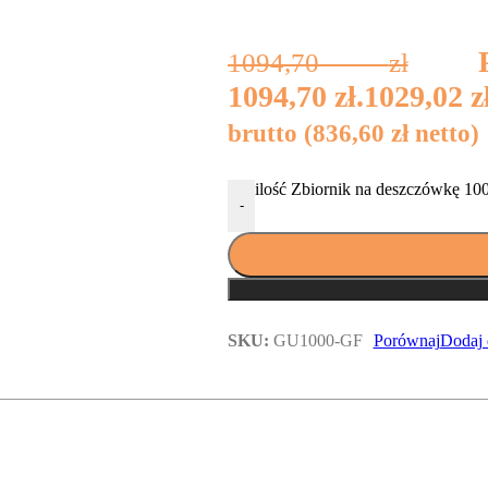
1094,70
zł
1094,70 zł.
1029,02
z
brutto (
836,60
zł
netto)
ilość Zbiornik na deszczówkę 10
-
SKU:
GU1000-GF
Porównaj
Dodaj 