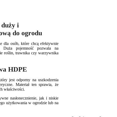
duży i
zową do ogrodu
e dla osób, które chcą efektywnie
. Duża pojemność pozwala na
e roślin, trawnika czy warzywnika
zywa HDPE
który jest odporny na uszkodzenia
yczne. Materiał ten sprawia, że
ch właściwości.
ywne nasłonecznienie, jak i niskie
ałego użytkowania w ogrodzie lub na