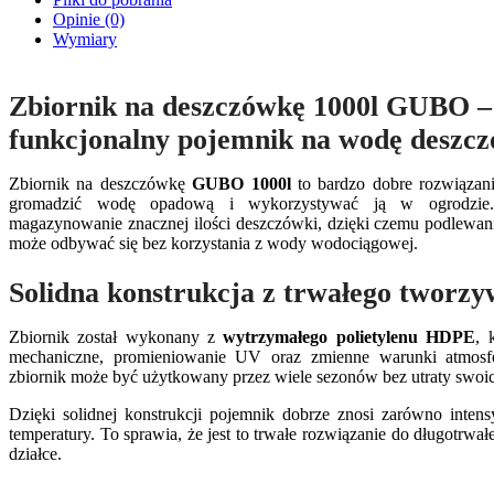
Opinie (0)
Wymiary
Zbiornik na deszczówkę 1000l GUBO – 
funkcjonalny pojemnik na wodę deszc
Zbiornik na deszczówkę
GUBO 1000l
to bardzo dobre rozwiązani
gromadzić wodę opadową i wykorzystywać ją w ogrodzie
magazynowanie znacznej ilości deszczówki, dzięki czemu podlewani
może odbywać się bez korzystania z wody wodociągowej.
Solidna konstrukcja z trwałego twor
Zbiornik został wykonany z
wytrzymałego polietylenu HDPE
, 
mechaniczne, promieniowanie UV oraz zmienne warunki atmosfer
zbiornik może być użytkowany przez wiele sezonów bez utraty swoi
Dzięki solidnej konstrukcji pojemnik dobrze znosi zarówno intens
temperatury. To sprawia, że jest to trwałe rozwiązanie do długotrw
działce.