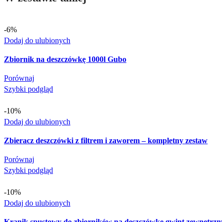
-6%
Dodaj do ulubionych
Zbiornik na deszczówkę 1000l Gubo
Porównaj
Szybki podgląd
-10%
Dodaj do ulubionych
Zbieracz deszczówki z filtrem i zaworem – kompletny zestaw
Porównaj
Szybki podgląd
-10%
Dodaj do ulubionych
Kranik spustowy do zbiorników na deszczówkę gwint zewnętrzn