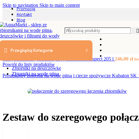
Skip to navigation
Skip to main content
Promocje
Kontakt
Blog
Strona główna
/
Zbiorniki na deszczówkę
/
Akcesoria do zbiorników
Przeglądaj Kategorie
Skrzynka retencyjno-rozsączająca EcoBloc Inspect 205 l
246,00
zł
br
Powrót do listy produktów
Zbiorniki na deszczówkę
Zbiorniki na wodę pitną
Prostokątny zbiornik na wodę pitną i ciecze spożywcze Kubaton SK
Zestaw do szeregowego połącz