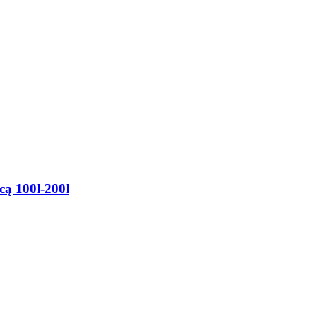
cą 100l-200l