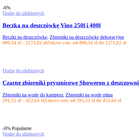
-6%
Dodaj do ulubionych
Beczka na deszczówkę Vino 250l i 400l
Beczki na deszczówkę
,
Zbiorniki na deszczówkę dekoracyjne
809,34
zł
–
1271,82
zł
Zakres cen: od 809,34 zł do 1271,82 zł
Dodaj do ulubionych
Czarne zbiorniki prysznicowe Showeron z deszczowni
Zbiorniki na wodę do kampera
,
Zbiorniki na wodę pitną
291,51
zł
–
452,64
zł
Zakres cen: od 291,51 zł do 452,64 zł
-6%
Popularne
Dodaj do ulubionych