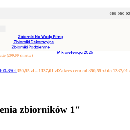
665 950 9
Zbiorniki Na Wodę Pitną
Zbiorniki Dekoracyjne
 dekoracyjnych
/
Zestaw do szeregowego połączenia zbiorników 1″
Zbiorniki Podziemne
Mikroretencja 2026
utto (
200,00
zł
netto)
 100-850l
350,55
zł
–
1337,01
zł
Zakres cen: od 350,55 zł do 1337,01 
enia zbiorników 1″