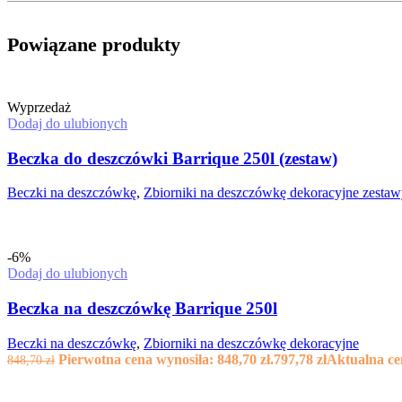
Powiązane produkty
Wyprzedaż
Dodaj do ulubionych
Beczka do deszczówki Barrique 250l (zestaw)
Beczki na deszczówkę
,
Zbiorniki na deszczówkę dekoracyjne zesta
-6%
Dodaj do ulubionych
Beczka na deszczówkę Barrique 250l
Beczki na deszczówkę
,
Zbiorniki na deszczówkę dekoracyjne
Pierwotna cena wynosiła: 848,70 zł.
797,78
zł
Aktualna cen
848,70
zł