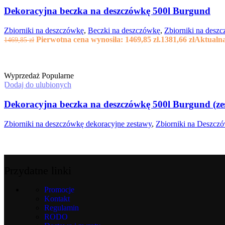
Dekoracyjna beczka na deszczówkę 500l Burgund
Zbiorniki na deszczówkę
,
Beczki na deszczówkę
,
Zbiorniki na desz
Pierwotna cena wynosiła: 1469,85 zł.
1381,66
zł
Aktualna
1469,85
zł
Wyprzedaż
Popularne
Dodaj do ulubionych
Dekoracyjna beczka na deszczówkę 500l Burgund (ze
Zbiorniki na deszczówkę dekoracyjne zestawy
,
Zbiorniki na Deszcz
Przydatne linki
Promocje
Kontakt
Regulamin
RODO