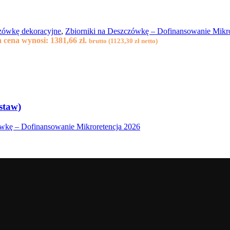
czówkę dekoracyjne
,
Zbiorniki na Deszczówkę – Dofinansowanie Mikro
 cena wynosi: 1381,66 zł.
brutto (
1123,30
zł
netto)
staw)
ówkę – Dofinansowanie Mikroretencja 2026