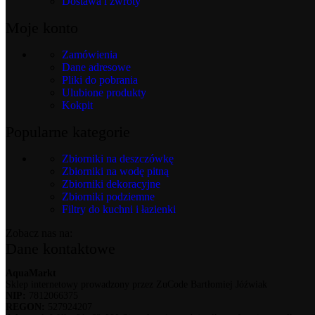
Dostawa i zwroty
Moje konto
Zamówienia
Dane adresowe
Pliki do pobrania
Ulubione produkty
Kokpit
Popularne kategorie
Zbiorniki na deszczówkę
Zbiorniki na wodę pitną
Zbiorniki dekoracyjne
Zbiorniki podziemne
Filtry do kuchni i łazienki
Zobacz nas na:
Dane kontaktowe
AquaMarkt
Sklep internetowy prowadzony przez ZuCode Bartłomiej Jóźwiak
NIP:
7812066375
REGON:
527924207