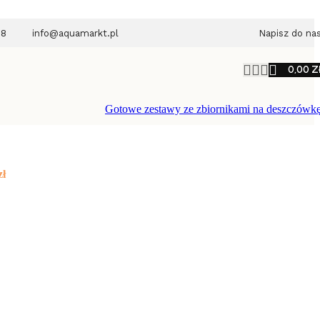
28
info@aquamarkt.pl
Napisz do na
0,00
Z
Gotowe zestawy ze zbiornikami na deszczówk
zł