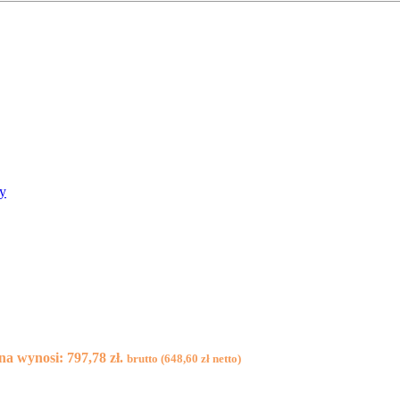
wy
a wynosi: 797,78 zł.
brutto (
648,60
zł
netto)