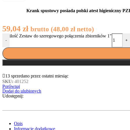
Krank spustowy posiada polski atest higieniczny PZ
59,04
zł
brutto (
48,00
zł
netto)
ilość Zestaw do szeregowego połączenia zbiorników 1"
-
+
13
sprzedano przez ostatni miesiąc
SKU:
401252
Porównaj
Dodaj do ulubionych
Udostępnij:
Opis
Informacje dodatkowe