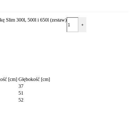
ę Slim 300l, 500l i 650l (zestaw)
+
ość [cm]
Głębokość [cm]
37
51
52