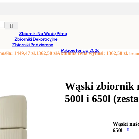
Zbiorniki Na Wodę Pitną
Zbiorniki Dekoracyjne
 dekoracyjne zestawy
/
Wąski zbiornik na deszczówkę Slim 300l, 500l i
Zbiorniki Podziemne
Mikroretencja 2026
siła: 1449,47 zł.
1362,50
zł
Aktualna cena wynosi: 1362,50 zł.
brutt
Wąski zbiornik 
500l i 650l (zest
Wąski naśc
650l