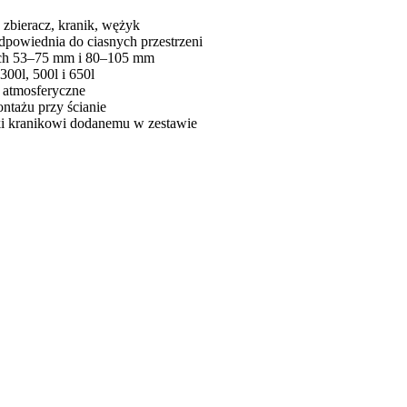
 zbieracz, kranik, wężyk
dpowiednia do ciasnych przestrzeni
ych 53–75 mm i 80–105 mm
300l, 500l i 650l
 atmosferyczne
ntażu przy ścianie
i kranikowi dodanemu w zestawie