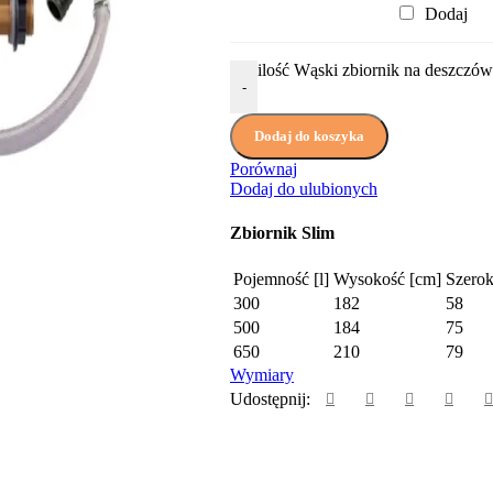
Dodaj
ilość Wąski zbiornik na deszczówk
-
Dodaj do koszyka
Porównaj
Dodaj do ulubionych
Zbiornik Slim
Pojemność [l]
Wysokość [cm]
Szerok
300
182
58
500
184
75
650
210
79
Wymiary
Udostępnij: