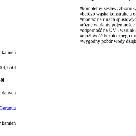
kompletny zestaw: zbiornik,
bardzo wąska konstrukcja o
montaż na rurach spustow
różne warianty pojemności: 
odporność na UV i warunki
możliwość bezpiecznego mo
wygodny pobór wody dzięk
r kamień
00l
,
650l
0l
k danych
Garantia
r kamień