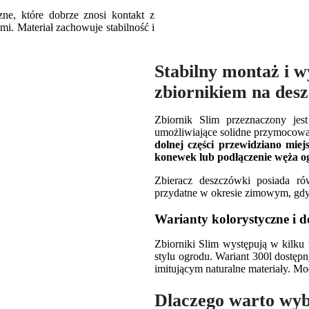
ne, które dobrze znosi kontakt z
i. Materiał zachowuje stabilność i
Stabilny montaż i w
zbiornikiem na des
Zbiornik Slim przeznaczony jes
umożliwiające solidne przymocowa
dolnej części przewidziano mie
konewek lub podłączenie węża 
Zbieracz deszczówki posiada r
przydatne w okresie zimowym, gdy
Warianty kolorystyczne i 
Zbiorniki Slim występują w kilku 
stylu ogrodu. Wariant 300l dostęp
imitującym naturalne materiały. Mod
Dlaczego warto wyb