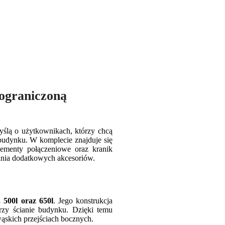
 ograniczoną
ślą o użytkownikach, którzy chcą
budynku. W komplecie znajduje się
lementy połączeniowe oraz kranik
ania dodatkowych akcesoriów.
 500l oraz 650l
. Jego konstrukcja
przy ścianie budynku. Dzięki temu
ąskich przejściach bocznych.