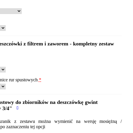
eszczówki z filtrem i zaworem - kompletny zestaw
dnice rur spustowych
*
stowy do zbiorników na deszczówkę gwint
 3/4"
 kranik z zestawu można wymienić na wersję mosiężną /
o zaznaczeniu tej opcji