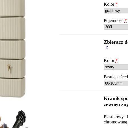
Kolor
*
Pojemność
*
Zbieracz d
Kolor
*
Pasujące śre
Kranik spu
zewnętrzny
Plastikowy
chromowaną p