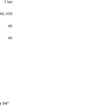
2 lata
00l
,
650l
tak
tak
y 3/4"