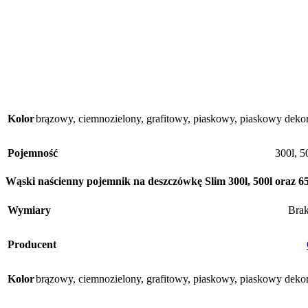
Kolor
brązowy
,
ciemnozielony
,
grafitowy
,
piaskowy
,
piaskowy deko
Pojemność
300l
,
5
Wąski naścienny pojemnik na deszczówkę Slim 300l, 500l oraz 65
Wymiary
Bra
Producent
Kolor
brązowy
,
ciemnozielony
,
grafitowy
,
piaskowy
,
piaskowy deko