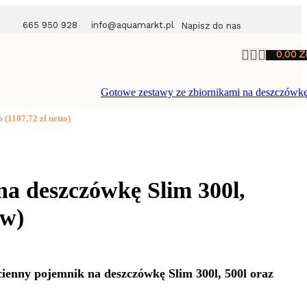
665 950 928
info@aquamarkt.pl
Napisz do nas
0,00
Z
Gotowe zestawy ze zbiornikami na deszczówk
 650l (zestaw)
o (
1107,72
zł
netto)
na deszczówkę Slim 300l,
aw)
ienny pojemnik na deszczówkę Slim 300l, 500l oraz