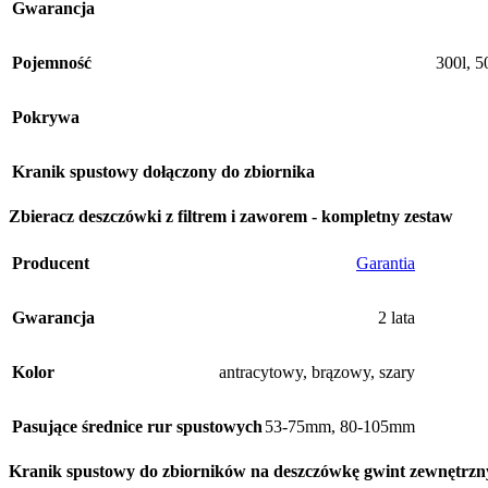
Gwarancja
Pojemność
300l
,
5
Pokrywa
Kranik spustowy dołączony do zbiornika
Zbieracz deszczówki z filtrem i zaworem - kompletny zestaw
Producent
Garantia
Gwarancja
2 lata
Kolor
antracytowy
,
brązowy
,
szary
Pasujące średnice rur spustowych
53-75mm
,
80-105mm
Kranik spustowy do zbiorników na deszczówkę gwint zewnętrzn