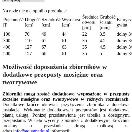
Na razie nie ma opinii o produkcie.
Średnica
Grubość
Pojemność
Długość
Szerokość
Wysokość
Fabryc
otworu
ścianki
[l]
[cm]
[cm]
[cm]
gwint
[cm]
[mm]
100
70
49
44
22
3,5
dolny 3
300
110
61
61
35
4.5
dolny 3
400
127
67
63
35
4.5
dolny 3
500
157
66
61
35
5
dolny 3
Możliwość doposażenia zbiorników w
dodatkowe przepusty mosiężne oraz
tworzywowe
Zbiorniki mogą zostać dodatkowo wyposażone w przepusty
szczelne mosiężne oraz tworzywowe w różnych rozmiarach
.
Dodatkowe króćce ułatwiają przyłączenia zbiornika z docelową
instalacją. Wykonanie dodatkowych przepustów jest dodatkową
płatną usługą. Poniżej przedstawiona jest tabelka z dostępnymi
przepustami. W celu wyceny zbiornika z dodatkowymi króćcami
prosimy o przesłanie drogą mailową na
adres
info@aquamarkt.pl
informacji: