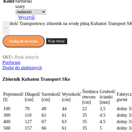
niebieski
Kolor
szary
Wyczyść
ilość Transportowy zbiornik na wodę pitną Kubaton Transport S
-
Dodaj do koszyka
Kup teraz
SKU:
Brak danych
Porównaj
Dodaj do ulubionych
Zbiornik Kubaton Transport SKe
Średnica
Grubość
Pojemność
Długość
Szerokość
Wysokość
Fabryc
otworu
ścianki
[l]
[cm]
[cm]
[cm]
gwint
[cm]
[mm]
100
70
49
44
22
3,5
dolny 3
300
110
61
61
35
4.5
dolny 3
400
127
67
63
35
4.5
dolny 3
500
157
66
61
35
5
dolny 3