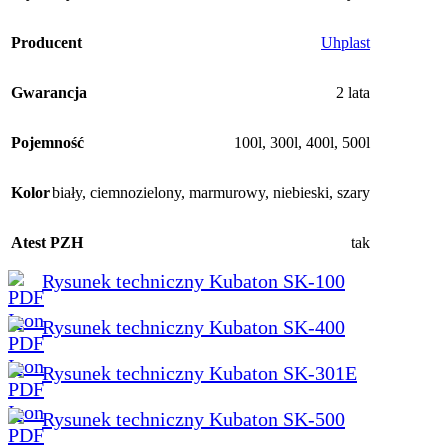
Producent
Uhplast
Gwarancja
2 lata
Pojemność
100l
,
300l
,
400l
,
500l
Kolor
biały
,
ciemnozielony
,
marmurowy
,
niebieski
,
szary
Atest PZH
tak
Rysunek techniczny Kubaton SK-100
Rysunek techniczny Kubaton SK-400
Rysunek techniczny Kubaton SK-301E
Rysunek techniczny Kubaton SK-500