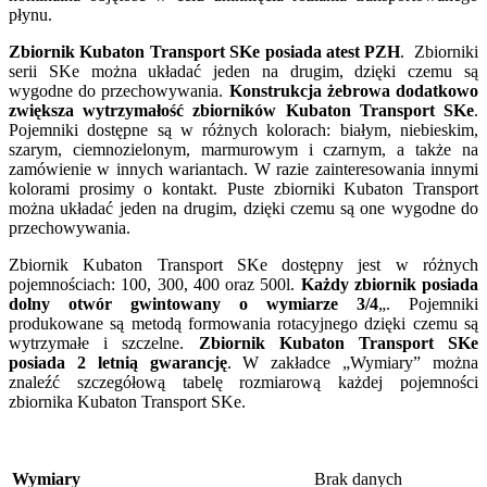
płynu.
Zbiornik Kubaton Transport SKe
posiada atest PZH
. Zbiorniki
serii SKe można układać jeden na drugim, dzięki czemu są
wygodne do przechowywania.
Konstrukcja żebrowa dodatkowo
zwiększa wytrzymałość zbiorników Kubaton Transport SKe
.
Pojemniki dostępne są w różnych kolorach: białym, niebieskim,
szarym, ciemnozielonym, marmurowym i czarnym, a także na
zamówienie w innych wariantach. W razie zainteresowania innymi
kolorami prosimy o kontakt. Puste zbiorniki Kubaton Transport
można układać jeden na drugim, dzięki czemu są one wygodne do
przechowywania.
Zbiornik Kubaton Transport SKe dostępny jest w różnych
pojemnościach: 100, 300, 400 oraz 500l.
Każdy zbiornik posiada
dolny otwór gwintowany o wymiarze 3/4
„. Pojemniki
produkowane są metodą formowania rotacyjnego dzięki czemu są
wytrzymałe i szczelne.
Zbiornik Kubaton Transport SKe
posiada 2 letnią gwarancję
. W zakładce „Wymiary” można
znaleźć szczegółową tabelę rozmiarową każdej pojemności
zbiornika Kubaton Transport SKe.
Wymiary
Brak danych