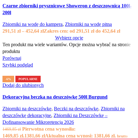
Czarne zbiorniki prysznicowe Showeron z deszczownicą 100l-
200l
Zbiorniki na wodę do kampera
,
Zbiorniki na wodę pitną
291,51
zł
–
452,64
zł
Zakres cen: od 291,51 zł do 452,64 zł
Wybierz opcje
Ten produkt ma wiele wariantów. Opcje można wybrać na stronie
produktu
Porównaj
Szybki podgląd
-6%
POPULARNE
Dodaj do ulubionych
Dekoracyjna beczka na deszczówkę 500l Burgund
Zbiorniki na deszczówkę
,
Beczki na deszczówkę
,
Zbiorniki na
deszczówkę dekoracyjne
,
Zbiorniki na Deszczówkę –
Dofinansowanie Mikroretencja 2026
Pierwotna cena wynosiła:
1469,85
zł
1469,85 zł.
1381,66
zł
Aktualna cena wynosi: 1381,66 zł.
brutto