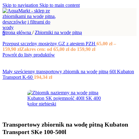
Skip to navigation
Skip to main content
Strona główna
/
Zbiorniki na wodę pitną
0
Przepust szczelny mosiężny GZ z atestem PZH
65,00
zł
–
159,90
zł
Zakres cen: od 65,00 zł do 159,90 zł
Powrót do listy produktów
Mały sześcienny transportowy zbiornik na wodę pitną 60l Kubaton
Transport K-60
194,34
zł
Transportowy zbiornik na wodę pitną Kubaton
Transport SKe 100-500l