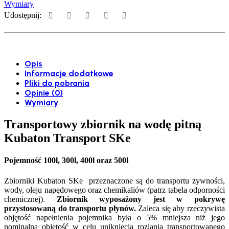
Wymiary
Udostępnij:
Opis
Informacje dodatkowe
Pliki do pobrania
Opinie (0)
Wymiary
Transportowy zbiornik na wodę pitną
Kubaton Transport SKe
Pojemność 100l, 300l, 400l oraz 500l
Zbiorniki Kubaton SKe przeznaczone są do transportu żywności,
wody, oleju napędowego oraz chemikaliów (patrz tabela odporności
chemicznej).
Zbiornik wyposażony jest w pokrywę
przystosowaną do transportu płynów
.
Zaleca się aby rzeczywista
objętość napełnienia pojemnika była o 5% mniejsza niż jego
nominalna objętość w celu uniknięcia rozlania transportowanego