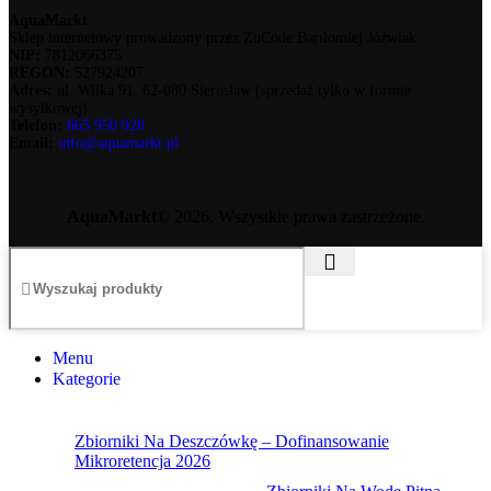
AquaMarkt
Sklep internetowy prowadzony przez ZuCode Bartłomiej Jóźwiak
NIP:
7812066375
REGON:
527924207
Adres:
ul. Wilka 91, 62-080 Sierosław (sprzedaż tylko w formie
wysyłkowej)
Telefon:
665 950 928
Email:
info@aquamarkt.pl
AquaMarkt
© 2026. Wszystkie prawa zastrzeżone.
Menu
Kategorie
Zbiorniki Na Deszczówkę – Dofinansowanie
Mikroretencja 2026