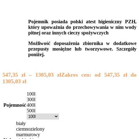
Pojemnik posiada polski atest higieniczny PZH,
który upoważnia do przechowywania w nim wody
pitnej oraz innych cieczy spożywczych
Możliwość doposażenia zbiornika w dodatkowe
przepusty mosiężne lub tworzywowe. Szczegóły
poniżej.
547,35
zł
–
1305,03
zł
Zakres cen: od 547,35 zł do
1305,03 zł
100l
300l
400l
Pojemność
500l
biały
ciemnozielony
marmurowy