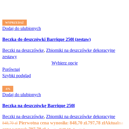
WYPRZEDAŻ
Dodaj do ulubionych
Beczka do deszczówki Barrique 250l (zestaw)
Beczki na deszczówkę
,
Zbiorniki na deszczówkę dekoracyjne
zestawy
Wybierz opcje
Porównaj
Szybki podgląd
-6%
Dodaj do ulubionych
Beczka na deszczówkę Barrique 250l
Beczki na deszczówkę
,
Zbiorniki na deszczówkę dekoracyjne
Pierwotna cena wynosiła: 848,70 zł.
797,78
zł
Aktualna
848,70
zł