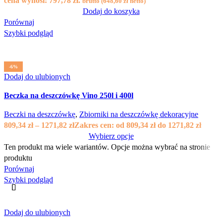
cena wynosi: 797,78 zł.
brutto (
648,60
zł
netto)
Dodaj do koszyka
Porównaj
Szybki podgląd
-6%
Dodaj do ulubionych
Beczka na deszczówkę Vino 250l i 400l
Beczki na deszczówkę
,
Zbiorniki na deszczówkę dekoracyjne
809,34
zł
–
1271,82
zł
Zakres cen: od 809,34 zł do 1271,82 zł
Wybierz opcje
Ten produkt ma wiele wariantów. Opcje można wybrać na stronie
produktu
Porównaj
Szybki podgląd
Dodaj do ulubionych