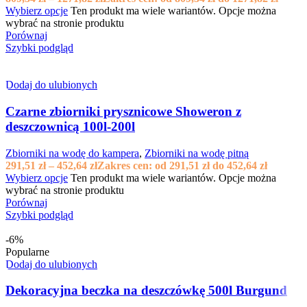
Wybierz opcje
Ten produkt ma wiele wariantów. Opcje można
wybrać na stronie produktu
Porównaj
Szybki podgląd
Dodaj do ulubionych
Czarne zbiorniki prysznicowe Showeron z
deszczownicą 100l-200l
Zbiorniki na wodę do kampera
,
Zbiorniki na wodę pitną
291,51
zł
–
452,64
zł
Zakres cen: od 291,51 zł do 452,64 zł
Wybierz opcje
Ten produkt ma wiele wariantów. Opcje można
wybrać na stronie produktu
Porównaj
Szybki podgląd
-6%
Popularne
Dodaj do ulubionych
Dekoracyjna beczka na deszczówkę 500l Burgund