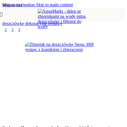
Skip to navigation
Skip to main content
Wyprzedaż
Strona główna
/
Zbiorniki na deszczówkę
/
Zbiorniki na
deszczówkę dekoracyjne zestawy