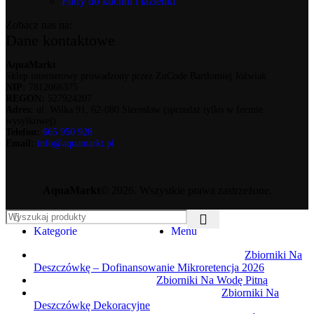
Filtry do kuchni i łazienki
Zobacz nas na:
Dane kontaktowe
AquaMarkt
Sklep internetowy prowadzony przez ZuCode Bartłomiej Jóźwiak
NIP:
7812066375
REGON:
527924207
Adres:
ul. Wilka 91, 62-080 Sierosław (sprzedaż tylko w formie
wysyłkowej)
Telefon:
665 950 928
Email:
info@aquamarkt.pl
AquaMarkt
© 2026. Wszystkie prawa zastrzeżone.
Kategorie
Menu
Zbiorniki Na
Deszczówkę – Dofinansowanie Mikroretencja 2026
Zbiorniki Na Wodę Pitną
Zbiorniki Na
Deszczówkę Dekoracyjne