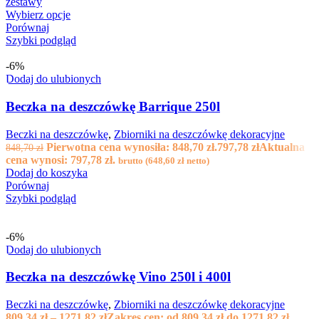
zestawy
Wybierz opcje
Porównaj
Szybki podgląd
-6%
Dodaj do ulubionych
Beczka na deszczówkę Barrique 250l
Beczki na deszczówkę
,
Zbiorniki na deszczówkę dekoracyjne
Pierwotna cena wynosiła: 848,70 zł.
797,78
zł
Aktualna
848,70
zł
cena wynosi: 797,78 zł.
brutto (
648,60
zł
netto)
Dodaj do koszyka
Porównaj
Szybki podgląd
-6%
Dodaj do ulubionych
Beczka na deszczówkę Vino 250l i 400l
Beczki na deszczówkę
,
Zbiorniki na deszczówkę dekoracyjne
809,34
zł
–
1271,82
zł
Zakres cen: od 809,34 zł do 1271,82 zł