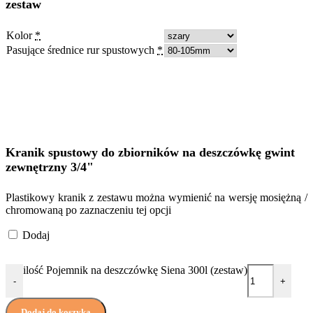
zestaw
Kolor
*
Pasujące średnice rur spustowych
*
Kranik spustowy do zbiorników na deszczówkę gwint
zewnętrzny 3/4"
Plastikowy kranik z zestawu można wymienić na wersję mosiężną /
chromowaną po zaznaczeniu tej opcji
Dodaj
ilość Pojemnik na deszczówkę Siena 300l (zestaw)
-
+
Dodaj do koszyka