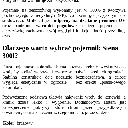
który dodatkowo filtruje zanieczyszczenia.
Pojemnik na deszczówkę wykonany jest w 100% z tworzywa
pochodzącego z recyklingu (PP), co czyni go przyjaznym dla
środowiska.
Materiał jest odporny na działanie promieni UV
oraz zmienne warunki pogodowe
, dlatego pojemnik na
deszczówkę zachowuje swój wygląd i funkcjonalność przez długi
czas.
Dlaczego warto wybrać pojemnik Siena
300l?
Duża pojemność zbiornika Siena pozwala zebrać wystarczająco
wody by podlać warzywa i owoce w małych i średnich ogrodach.
Stabilna konstrukcja daje poczucie bezpieczeństwa, a całość
wygląda estetycznie w ogrodzie – bez efektu „plastikowego
zbiornika”.
Podwyższona podstawa ułatwia nalewanie wody do konewki, a
kranik działa lekko i wygodnie. Dodatkowym atutem jest
zabezpieczenie pokrywy, które chroni przed przypadkowym
otwarciem, co ma znaczenie szczególnie tam, gdzie są dzieci.
Kolor
brązowy