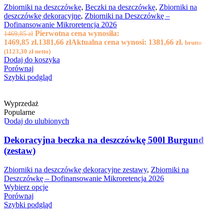
Zbiorniki na deszczówkę
,
Beczki na deszczówkę
,
Zbiorniki na
deszczówkę dekoracyjne
,
Zbiorniki na Deszczówkę –
Dofinansowanie Mikroretencja 2026
Pierwotna cena wynosiła:
1469,85
zł
1469,85 zł.
1381,66
zł
Aktualna cena wynosi: 1381,66 zł.
brutto
(
1123,30
zł
netto)
Dodaj do koszyka
Porównaj
Szybki podgląd
Wyprzedaż
Popularne
Dodaj do ulubionych
Dekoracyjna beczka na deszczówkę 500l Burgund
(zestaw)
Zbiorniki na deszczówkę dekoracyjne zestawy
,
Zbiorniki na
Deszczówkę – Dofinansowanie Mikroretencja 2026
Wybierz opcje
Porównaj
Szybki podgląd