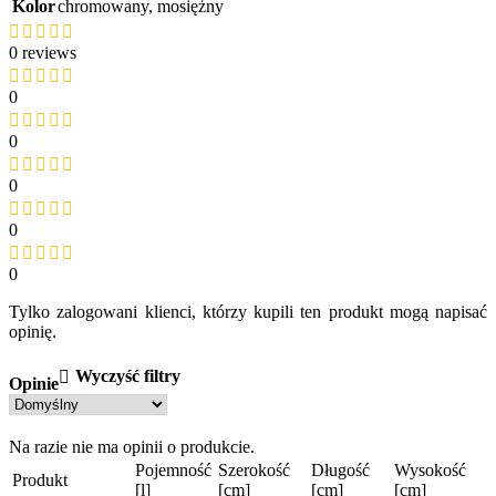
Kolor
chromowany
,
mosiężny
0 reviews
0
0
0
0
0
Tylko zalogowani klienci, którzy kupili ten produkt mogą napisać
opinię.
Wyczyść filtry
Opinie
Na razie nie ma opinii o produkcie.
Pojemność
Szerokość
Długość
Wysokość
Produkt
[l]
[cm]
[cm]
[cm]