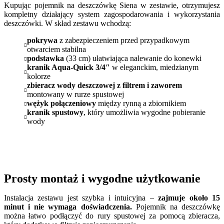
Kupując pojemnik na deszczówkę Siena w zestawie, otrzymujesz
kompletny działający system zagospodarowania i wykorzystania
deszczówki. W skład zestawu wchodzą:
pokrywa
z zabezpieczeniem przed przypadkowym
otwarciem stabilna
podstawka
(33 cm) ułatwiająca nalewanie do konewki
kranik Aqua-Quick 3/4″
w eleganckim, miedzianym
kolorze
zbieracz wody deszczowej z filtrem i zaworem
montowany w rurze spustowej
wężyk połączeniowy
między rynną a zbiornikiem
kranik spustowy
, który umożliwia wygodne pobieranie
wody
Prosty montaż i wygodne użytkowanie
Instalacja zestawu jest szybka i intuicyjna –
zajmuje około 15
minut i nie wymaga doświadczenia.
Pojemnik na deszczówkę
można łatwo podłączyć do rury spustowej za pomocą zbieracza,