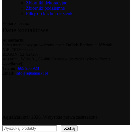
Zbiorniki dekoracyjne
Zbiorniki podziemne
Filtry do kuchni i łazienki
Zobacz nas na:
Dane kontaktowe
AquaMarkt
Sklep internetowy prowadzony przez ZuCode Bartłomiej Jóźwiak
NIP:
7812066375
REGON:
527924207
Adres:
ul. Wilka 91, 62-080 Sierosław (sprzedaż tylko w formie
wysyłkowej)
Telefon:
665 950 928
Email:
info@aquamarkt.pl
AquaMarkt
© 2026. Wszystkie prawa zastrzeżone.
Szukaj