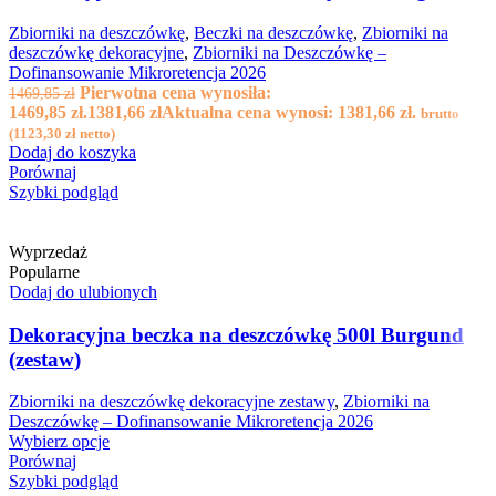
Zbiorniki na deszczówkę
,
Beczki na deszczówkę
,
Zbiorniki na
deszczówkę dekoracyjne
,
Zbiorniki na Deszczówkę –
Dofinansowanie Mikroretencja 2026
Pierwotna cena wynosiła:
1469,85
zł
1469,85 zł.
1381,66
zł
Aktualna cena wynosi: 1381,66 zł.
brutto
(
1123,30
zł
netto)
Dodaj do koszyka
Porównaj
Szybki podgląd
Wyprzedaż
Popularne
Dodaj do ulubionych
Dekoracyjna beczka na deszczówkę 500l Burgund
(zestaw)
Zbiorniki na deszczówkę dekoracyjne zestawy
,
Zbiorniki na
Deszczówkę – Dofinansowanie Mikroretencja 2026
Wybierz opcje
Porównaj
Szybki podgląd