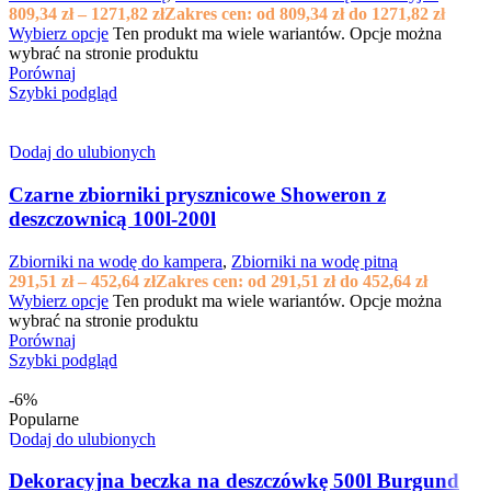
809,34
zł
–
1271,82
zł
Zakres cen: od 809,34 zł do 1271,82 zł
Wybierz opcje
Ten produkt ma wiele wariantów. Opcje można
wybrać na stronie produktu
Porównaj
Szybki podgląd
Dodaj do ulubionych
Czarne zbiorniki prysznicowe Showeron z
deszczownicą 100l-200l
Zbiorniki na wodę do kampera
,
Zbiorniki na wodę pitną
291,51
zł
–
452,64
zł
Zakres cen: od 291,51 zł do 452,64 zł
Wybierz opcje
Ten produkt ma wiele wariantów. Opcje można
wybrać na stronie produktu
Porównaj
Szybki podgląd
-6%
Popularne
Dodaj do ulubionych
Dekoracyjna beczka na deszczówkę 500l Burgund