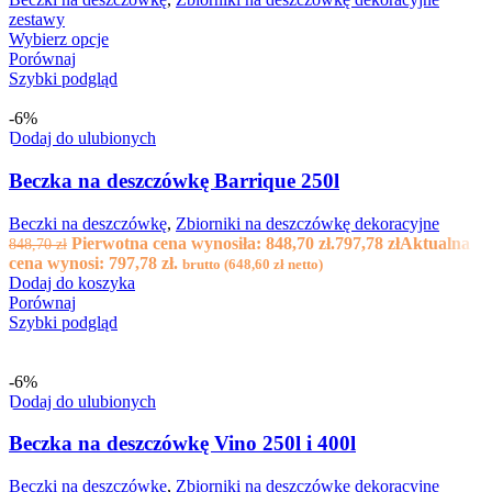
zestawy
Wybierz opcje
Porównaj
Szybki podgląd
-6%
Dodaj do ulubionych
Beczka na deszczówkę Barrique 250l
Beczki na deszczówkę
,
Zbiorniki na deszczówkę dekoracyjne
Pierwotna cena wynosiła: 848,70 zł.
797,78
zł
Aktualna
848,70
zł
cena wynosi: 797,78 zł.
brutto (
648,60
zł
netto)
Dodaj do koszyka
Porównaj
Szybki podgląd
-6%
Dodaj do ulubionych
Beczka na deszczówkę Vino 250l i 400l
Beczki na deszczówkę
,
Zbiorniki na deszczówkę dekoracyjne