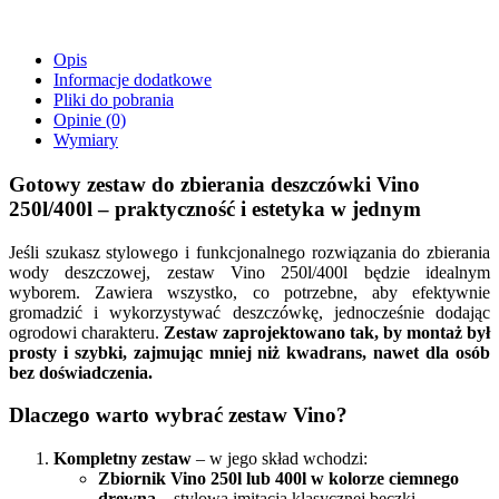
Opis
Informacje dodatkowe
Pliki do pobrania
Opinie (0)
Wymiary
Gotowy zestaw do zbierania deszczówki Vino
250l/400l – praktyczność i estetyka w jednym
Jeśli szukasz stylowego i funkcjonalnego rozwiązania do zbierania
wody deszczowej, zestaw Vino 250l/400l będzie idealnym
wyborem. Zawiera wszystko, co potrzebne, aby efektywnie
gromadzić i wykorzystywać deszczówkę, jednocześnie dodając
ogrodowi charakteru.
Zestaw zaprojektowano tak, by montaż był
prosty i szybki, zajmując mniej niż kwadrans, nawet dla osób
bez doświadczenia.
Dlaczego warto wybrać zestaw Vino?
Kompletny zestaw
– w jego skład wchodzi:
Zbiornik Vino 250l lub 400l w kolorze ciemnego
drewna
– stylowa imitacja klasycznej beczki.