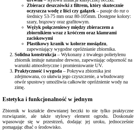
Zbieracz deszczówki z filtrem, który skutecznie
oczyszcza wodę z liści czy gałązek
– pasuje do rur o
średnicy 53-75 mm oraz 80-105mm. Dostępne kolory:
szary, brązowy oraz grafitowym.
Wężyk połączeniowy między zbieraczem a
zbiornikiem wraz z króćcem oraz klamrami
zaciskowymi
Plastikowy kranik w kolorze mosiądzu
,
zapewniający wygodne opróżnianie zbiornika.
Solidna konstrukcja
– Wykonany z trwałego polietylenu
zbiornik imituje naturalne drewno, zapewniając odporność na
warunki atmosferyczne i promieniowanie UV.
Praktyczność i wygoda
– Pokrywa zbiornika jest
zdejmowana, co ułatwia jego czyszczenie, a wbudowany
otwór spustowy umożliwia całkowite opróżnienie wody na
zimę.
Estetyka i funkcjonalność w jednym
Zbiornik w kształcie drewnianej beczki to nie tylko praktyczne
rozwiązanie, ale także stylowy element ogrodu. Doskonale
wpasowuje się w przestrzeń, dodając jej uroku, jednocześnie
pomagając dbać o środowisko.