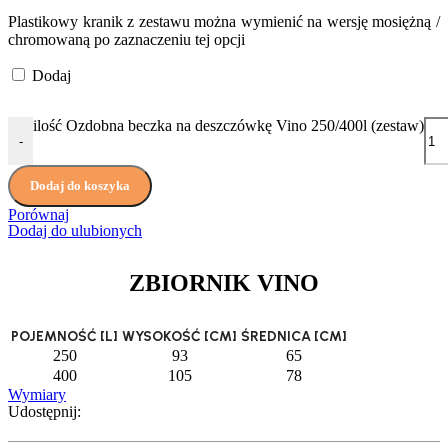
Plastikowy kranik z zestawu można wymienić na wersję mosiężną /
chromowaną po zaznaczeniu tej opcji
Dodaj
ilość Ozdobna beczka na deszczówkę Vino 250/400l (zestaw)
-
Dodaj do koszyka
Porównaj
Dodaj do ulubionych
ZBIORNIK VINO
POJEMNOŚĆ [L]
WYSOKOŚĆ [CM]
ŚREDNICA [CM]
250
93
65
400
105
78
Wymiary
Udostępnij: