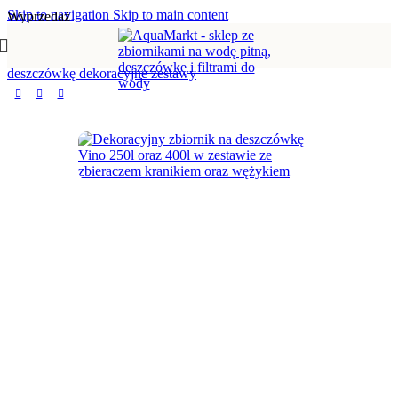
Skip to navigation
Skip to main content
Wyprzedaż
Strona główna
/
Zbiorniki na deszczówkę
/
Zbiorniki na
deszczówkę dekoracyjne zestawy